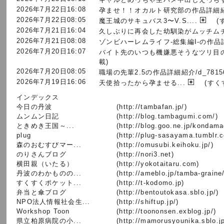
2026年7月22日16:08
孕ませ！！オカルト研究部の作品詳細紹介/
2026年7月22日08:05
魔王城のサキュバス3〜V.S....
(
2026年7月21日16:04
久しぶりに再会した幼馴染がムッチムチ
2026年7月21日08:08
ゾンビハーレムライフ‐総集編I-の作品詳細
2026年7月20日16:07
バイト先のいつも機嫌悪そうなツリ目の先
載)
2026年7月20日08:05
職場の先輩2.5の作品詳細紹介/d_7815
2026年7月19日16:06
天使拾ったから孕ませる...
(すく
インデックス
今日の丹波
(
http://tambafan.jp/
)
ムンムン日記
(
http://blog.tambagumi.com/
)
ときめき王国～...
(
http://blog.goo.ne.jp/kondama
plug
(
http://plug-sasayama.tumblr.
森のおむすびマー...
(
http://omusubi.keihoku.jp/
)
のりさんブログ
(
http://nori3.net
)
横田親（いたる）
(
http://yokotaitaru.com
)
丹波のわかものの...
(
http://ameblo.jp/tamba-graine
すくすくポケット...
(
http://t-kodomo.jp
)
弁当と傘ブログ
(
http://bentoutokasa.sblo.jp/
)
NPO法人情報社会生...
(
http://shiftup.jp/
)
Workshop Toon
(
http://toononsen.exblog.jp/
)
県立柏原病院の小...
(
http://mamorusyounika.sblo.j