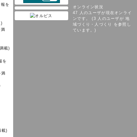
情報を
オンライン状況
47 人のユーザが現在オンライ
ンです。 (3 人のユーザが 地
)
域づくり・人づくり を参照し
を満
ています。)
満載)
報を
を満
)
載)