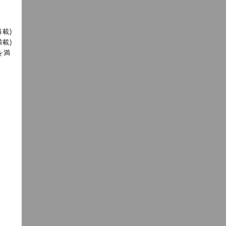
載)
載)
を満