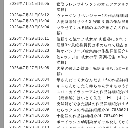
2026年7月31日16:05
寝取ラレンサ4 ワタシのオムファタルの作
満載)
2026年7月31日08:12
ヴァージンリベンジャー4の作品詳細紹介/
2026年7月30日16:04
人妻陰陽師サクヤ3 寝取り篇の作品詳細紹介
2026年7月30日08:04
ヤラせてくれる隣の席の佐藤さんの作品詳細
載)
2026年7月29日16:11
信頼する強つよ彼女が 肉便器にされていた
2026年7月29日08:05
屈服3〜風紀委員長は求められて独占され
2026年7月28日16:23
熟オバシリーズ総集編の作品詳細紹介/d_
2026年7月28日08:05
催●カノジョ 彼女の母 高梨桜佳 ＃3の作
満載)
2026年7月27日16:08
火星の敗北2-対決！篭絡専用ち〇ぽー前
載)
2026年7月27日08:04
母さんだって女なんだよ！6の作品詳細紹介
2026年7月26日16:04
キスなんかしたら赤ちゃんデキちゃうだ
2026年7月26日08:04
スパ・カイラクーア4の作品詳細紹介/d_7
2026年7月25日16:05
【総集編】はいとく先生...
(すく
2026年7月25日08:04
突然姉ができた話4の作品詳細紹介/d_63
2026年7月24日16:09
だらックスの作品詳細紹介/d_788062
2026年7月24日08:05
十物語の作品詳細紹介/d_787400
2026年7月23日16:05
ボーイッシュ幼馴染がギャル化してから
2026年7月23日08:13
ギャルとめっちゃ生ハメ中出しえっちす