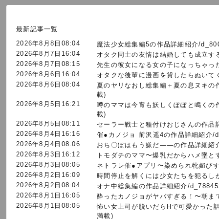
最新記事一覧
2026年8月8日08:04
魔法少女総集編5の作品詳細紹介/d_800
2026年8月7日16:04
オタク同士の友情は結婚しても成立するよ
2026年8月7日08:15
先生の彼女になる女の子になっちゃった
2026年8月6日16:04
オタクな後輩に漫画を貸したらぬいてく
2026年8月6日08:04
夏のヤリなおし総集編＋夏の息ヌキの作品詳
載)
2026年8月5日16:21
噂のママは今宵も妖しくぽぽと鳴くの作品詳
載)
2026年8月5日08:11
セーラー戦士と種付けおじさんの作品詳細紹
2026年8月4日16:16
催●カノジョ 前沢遥4の作品詳細紹介/d_
2026年8月4日08:06
おち〇ぽはもう嫌だ――の作品詳細紹介/d
2026年8月3日16:12
トモダチのママ〜爆乳だからハメ墜とす
2026年8月3日08:05
ネトラレ催●アプリ〜染められ牝媚びする
2026年8月2日16:09
時間停止を解くには少女たちを犯るしか
2026年8月2日08:04
オナ中総集編の作品詳細紹介/d_78845
2026年8月1日16:05
酔ったカノジョがヤバすぎる！〜朝まで
2026年8月1日08:05
怖い女上司が脱いだらHで可愛かった話-
満載)