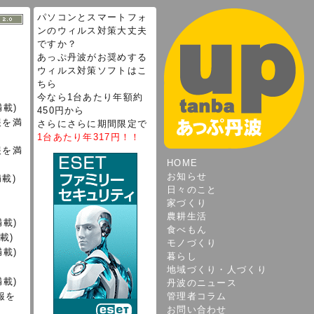
パソコンとスマートフォ
ンのウィルス対策大丈夫
ですか？
あっぷ丹波がお奨めする
ウィルス対策ソフトはこ
ちら
今なら1台あたり年額約
載)
450円から
報を満
さらにさらに期間限定で
1台あたり年317円！！
報を満
HOME
お知らせ
載)
日々のこと
家づくり
農耕生活
載)
食べもん
載)
モノづくり
載)
暮らし
地域づくり・人づくり
載)
丹波のニュース
報を
管理者コラム
お問い合わせ