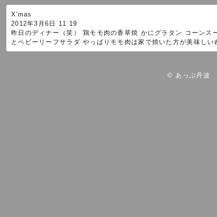
X'mas
2012年3月6日 11:19
昨日のディナー（笑） 鶏モモ肉の香草焼 かにグラタン コーンス
とベビーリーフサラダ やっぱりモモ肉は家で焼いた方が美味しいわ(
© あっぷ丹波 Po